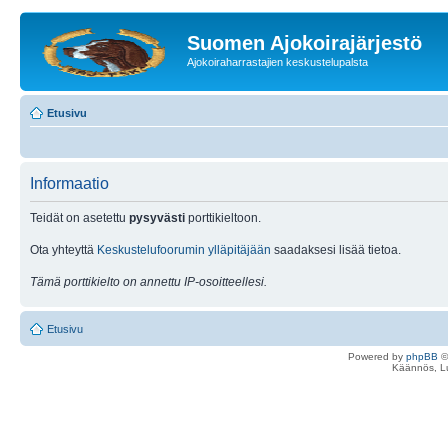
Suomen Ajokoirajärjestö
Ajokoiraharrastajien keskustelupalsta
Etusivu
Informaatio
Teidät on asetettu
pysyvästi
porttikieltoon.
Ota yhteyttä
Keskustelufoorumin ylläpitäjään
saadaksesi lisää tietoa.
Tämä porttikielto on annettu IP-osoitteellesi.
Etusivu
Powered by
phpBB
©
Käännös, Lu