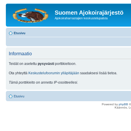
Suomen Ajokoirajärjestö
Ajokoiraharrastajien keskustelupalsta
Etusivu
Informaatio
Teidät on asetettu
pysyvästi
porttikieltoon.
Ota yhteyttä
Keskustelufoorumin ylläpitäjään
saadaksesi lisää tietoa.
Tämä porttikielto on annettu IP-osoitteellesi.
Etusivu
Powered by
phpBB
©
Käännös, Lu