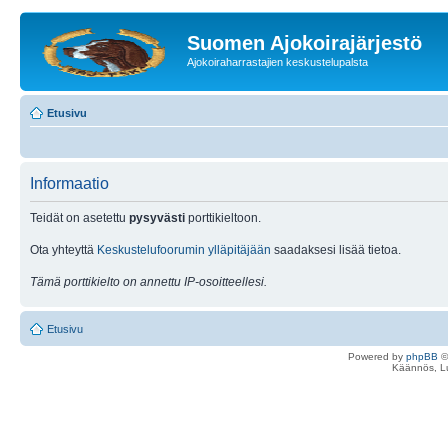
Suomen Ajokoirajärjestö
Ajokoiraharrastajien keskustelupalsta
Etusivu
Informaatio
Teidät on asetettu
pysyvästi
porttikieltoon.
Ota yhteyttä
Keskustelufoorumin ylläpitäjään
saadaksesi lisää tietoa.
Tämä porttikielto on annettu IP-osoitteellesi.
Etusivu
Powered by
phpBB
©
Käännös, Lu