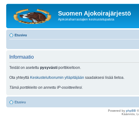
Suomen Ajokoirajärjestö
Ajokoiraharrastajien keskustelupalsta
Etusivu
Informaatio
Teidät on asetettu
pysyvästi
porttikieltoon.
Ota yhteyttä
Keskustelufoorumin ylläpitäjään
saadaksesi lisää tietoa.
Tämä porttikielto on annettu IP-osoitteellesi.
Etusivu
Powered by
phpBB
©
Käännös, Lu