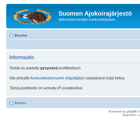
Suomen Ajokoirajärjestö
Ajokoiraharrastajien keskustelupalsta
Etusivu
Informaatio
Teidät on asetettu
pysyvästi
porttikieltoon.
Ota yhteyttä
Keskustelufoorumin ylläpitäjään
saadaksesi lisää tietoa.
Tämä porttikielto on annettu IP-osoitteellesi.
Etusivu
Powered by
phpBB
©
Käännös, Lu